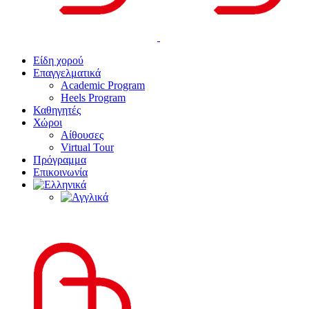
Είδη χορού
Επαγγελματικά
Academic Program
Heels Program
Καθηγητές
Χώροι
Αίθουσες
Virtual Tour
Πρόγραμμα
Επικοινωνία