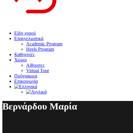
Είδη χορού
Επαγγελματικά
Academic Program
Heels Program
Καθηγητές
Χώροι
Αίθουσες
Virtual Tour
Πρόγραμμα
Επικοινωνία
Βερνάρδου Μαρία