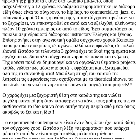
πρώτα της βήματα τα έκανε στο κλασικό μπαλέτο, όπου
ασχολήθηκε για 12 χρόνια. Ενδιάμεσα πειραματίστηκε με διάφορα
είδη όπως είναι το σύγχρονο, το hip hop, το commercial,το jazz, οι
ισπανικοί χοροί. Όμως η αγάπη της για τον σύγχρονο την έκανε να
το ξεχωρίσει, να επικεντρωθεί σε αυτό και να εξελιχθεί, κλείνοντας
πλέον 10 χρόνια εμπειρίας σε αυτό το είδος. Έχει συμμετάσχει σε
ποικίλα σεμινάρια από διάφορους instructors Έλληνες και ξένους.
Επίσης ανήκει στην αγωνιστική ομάδα σύγχρονου χορού Kenotics
όπου μετράει διακρίσεις σε αγώνες αλλά και εμφανίσεις σε πολλά
shows! Ωστόσο τα τελευταία 3 χρόνια έχει τα δικά της τμήματα και
εργάζεται ως δασκάλα σύγχρονου χορού σε παιδιά και ενήλικες.
Της αρέσει πολύ να δημιουργεί και να οργανώνει θεματικά projects
καθώς νιώθει πως μέσα από αυτά εκφράζεται και εξωτερικεύει
όλα της τα συναισθήματα! Μια άλλη πτυχή του εαυτού της
λατρεύει τις εμφανίσεις που σχετίζονται με τα theatrical shows, τα
musicals και γενικά τα χορευτικά shows σε μαγαζιά και projects!!!
Ο χορός έχει μια ξεχωριστή θέση στη καρδιά της και νιώθει
μεγάλη ικανοποίηση όταν καταφέρνει να κάνει τους μαθητές της να
αισθάνονται το ίδιο και να ζουν αυτήν την εμπειρία από μέσα όπως
ακριβώς το ζει και η ίδια!!
Το experimental contemporary είναι ένα είδος όπου έχει κατά βάση
τον σύγχρονο χορό. Ωστόσο η λέξη «πειραματικό» που υπάρχει
μέσα σε αυτό δεν είναι τυχαία καθώς μέσα στο μάθημα