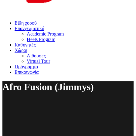
Είδη χορού
Επαγγελματικά
Academic Program
Heels Program
Καθηγητές
Χώροι
Αίθουσες
Virtual Tour
Πρόγραμμα
Επικοινωνία
Afro Fusion (Jimmys)